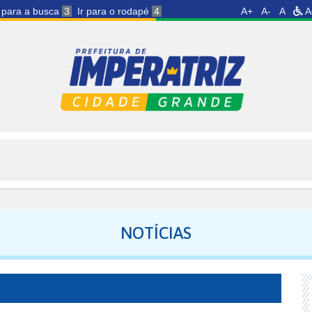
r para a busca
3
Ir para o rodapé
4
A+
A-
A
A
NOTÍCIAS