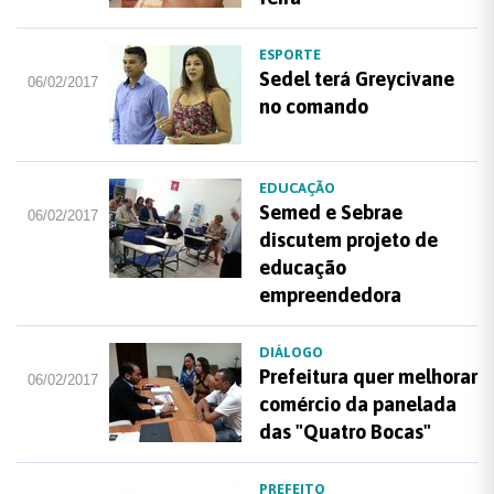
ESPORTE
Sedel terá Greycivane
06/02/2017
no comando
EDUCAÇÃO
Semed e Sebrae
06/02/2017
discutem projeto de
educação
empreendedora
DIÁLOGO
Prefeitura quer melhorar
06/02/2017
comércio da panelada
das "Quatro Bocas"
PREFEITO