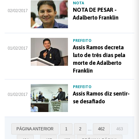
NOTA
NOTA DE PESAR -
02/02/2017
Adalberto Franklin
PREFEITO
Assis Ramos decreta
01/02/2017
luto de três dias pela
morte de Adalberto
Franklin
PREFEITO
Assis Ramos diz sentir-
01/02/2017
se desafiado
...
PÁGINA ANTERIOR
1
2
462
463