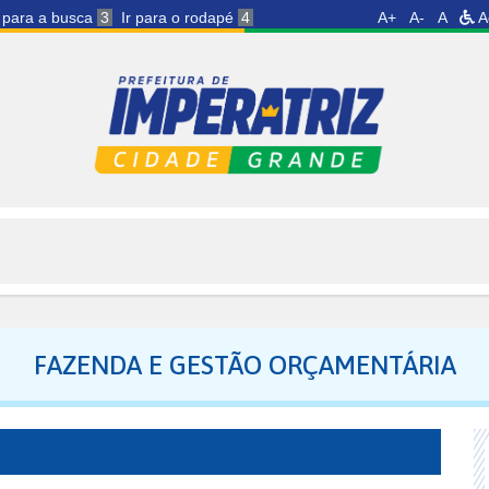
r para a busca
3
Ir para o rodapé
4
A+
A-
A
A
FAZENDA E GESTÃO ORÇAMENTÁRIA