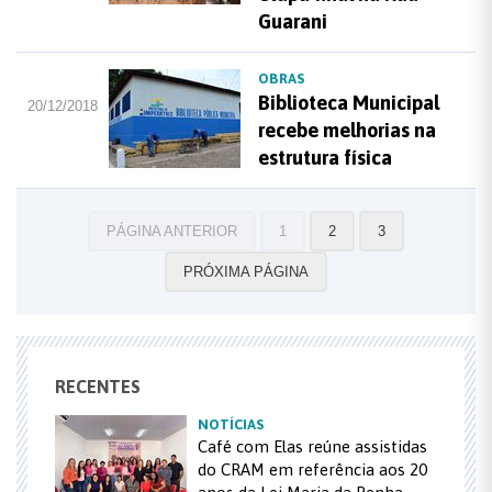
Guarani
OBRAS
Biblioteca Municipal
20/12/2018
recebe melhorias na
estrutura física
PÁGINA ANTERIOR
1
2
3
PRÓXIMA PÁGINA
RECENTES
NOTÍCIAS
Café com Elas reúne assistidas
do CRAM em referência aos 20