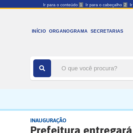
Ir para o conteúdo
1
Ir para o cabeçalho
2
I
INÍCIO
ORGANOGRAMA
SECRETARIAS
INAUGURAÇÃO
Prefeitura entregará