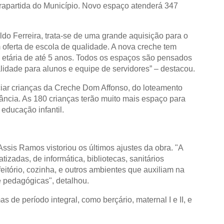
rapartida do Município. Novo espaço atenderá 347
do Ferreira, trata-se de uma grande aquisição para o
oferta de escola de qualidade. A nova creche tem
xa etária de até 5 anos. Todos os espaços são pensados
alidade para alunos e equipe de servidores” – destacou.
iar crianças da Creche Dom Affonso, do loteamento
fância. As 180 crianças terão muito mais espaço para
a educação infantil.
Assis Ramos vistoriou os últimos ajustes da obra. "
A
tizadas, de informática, bibliotecas, sanitários
efeitório, cozinha, e outros ambientes que auxiliam na
e pedagógicas", detalhou.
de período integral, como berçário, maternal I e II, e