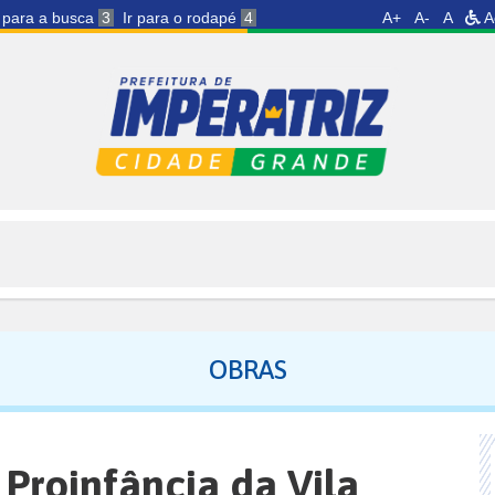
r para a busca
3
Ir para o rodapé
4
A+
A-
A
A
OBRAS
 Proinfância da Vila