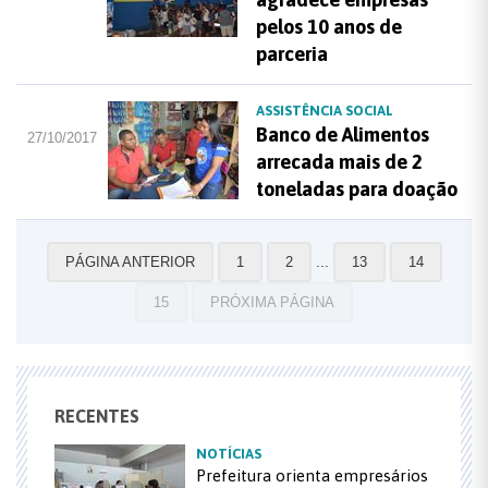
pelos 10 anos de
parceria
ASSISTÊNCIA SOCIAL
Banco de Alimentos
27/10/2017
arrecada mais de 2
toneladas para doação
...
PÁGINA ANTERIOR
1
2
13
14
15
PRÓXIMA PÁGINA
RECENTES
NOTÍCIAS
Prefeitura orienta empresários