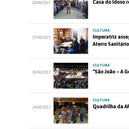
Casa do Idoso r
28/06/2017
CULTURA
Imperatriz asse
27/06/2017
Aterro Sanitário
CULTURA
“São João – A G
26/06/2017
CULTURA
Quadrilha da AP
24/06/2017