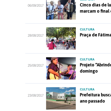
Cinco dias de l
06/09/2017
marcam o final
CULTURA
Praça de Fátim
28/08/2017
CULTURA
Projeto “Abrind
25/08/2017
domingo
CULTURA
Prefeitura busc
23/08/2017
ano passado