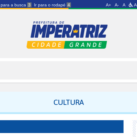
r para a busca
3
Ir para o rodapé
4
A+
A-
A
A
CULTURA