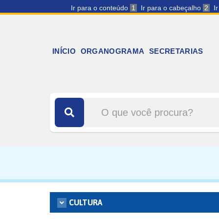
Ir para o conteúdo
1
Ir para o cabeçalho
2
I
INÍCIO
ORGANOGRAMA
SECRETARIAS
CULTURA