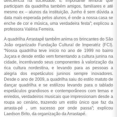
deficiência na sociedade. É importante lembrar que
participam da quadrilha também amigos, familiares e até
mesmo ex – alunos da instituição. Junho é sem dúvida a
data mais esperada pelos alunos, é onde a nossa casa se
enche de cor e música, uma verdadeira festa”; explicou a
professora Valéria Ferreira.
A quadrilha Arrastapé também anima os brincantes do São
João organizado Fundação Cultural de Imperatriz (FCI).
“Nossa quadrilha teve inicio no ano de 1999 no bairro
Juçara e desde então vem fomentando a cultura junina na
cidade, incentivando seus componentes à valorização da
rica cultura nordestina, e levando para as pessoas a
alegria dos espetáculos juninos sempre inovadores.
Desde o ano de 2009, a quadrilha saiu do estilo matuto de
dançar quadrilha e se estilizou levando para o tablado
espetáculos grandiosos e contemporâneos com temas e
enredos, verdadeiros musicais que impressionam desde a
roupa ao cenário, trazendo um estilo único que faz da
arrasta-pé , um sucesso por onde passa”; explicou
Laedson Brito, da organização da Arrastapé.