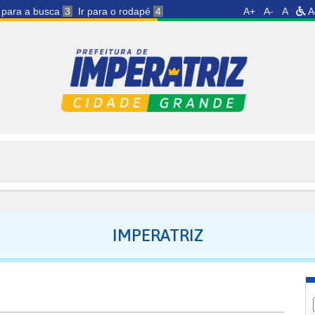
r para a busca
3
Ir para o rodapé
4
A+
A-
A
A
IMPERATRIZ