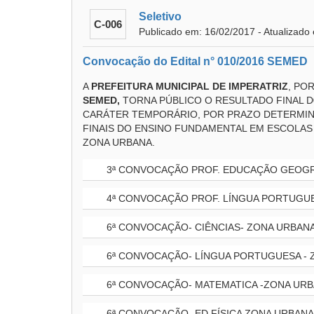
Seletivo
C-006
Publicado em: 16/02/2017 - Atualizado
Convocação do Edital n° 010/2016 SEMED
A
PREFEITURA MUNICIPAL DE IMPERATRIZ
, PO
SEMED,
TORNA PÚBLICO O RESULTADO FINAL D
CARÁTER TEMPORÁRIO, POR PRAZO DETERMIN
FINAIS DO ENSINO FUNDAMENTAL EM ESCOLAS 
ZONA URBANA.
3ª CONVOCAÇÃO PROF. EDUCAÇÃO GEOGRA
4ª CONVOCAÇÃO PROF. LÍNGUA PORTUGUE
6ª CONVOCAÇÃO- CIÊNCIAS- ZONA URBANA
6ª CONVOCAÇÃO- LÍNGUA PORTUGUESA - 
6ª CONVOCAÇÃO- MATEMATICA -ZONA URB
6ª CONVOCAÇÃO- ED.FÍSICA ZONA URBANA