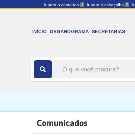
Ir para o conteúdo
1
Ir para o cabeçalho
2
I
INÍCIO
ORGANOGRAMA
SECRETARIAS
Comunicados