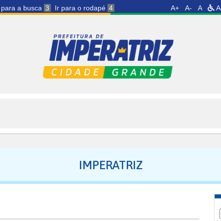
r para a busca
3
Ir para o rodapé
4
A+
A-
A
A
IMPERATRIZ