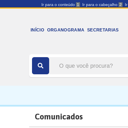
Ir para o conteúdo
1
Ir para o cabeçalho
2
I
INÍCIO
ORGANOGRAMA
SECRETARIAS
Comunicados