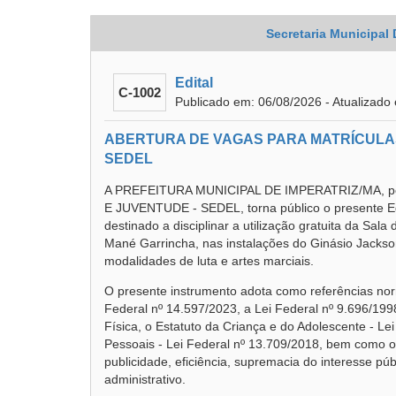
Secretaria Municipal
Edital
C-1002
Publicado em: 06/08/2026 - Atualizado
ABERTURA DE VAGAS PARA MATRÍCULAS
SEDEL
A PREFEITURA MUNICIPAL DE IMPERATRIZ/MA, p
E JUVENTUDE - SEDEL, torna público o presente E
destinado a disciplinar a utilização gratuita da Sal
Mané Garrincha, nas instalações do Ginásio Jackso
modalidades de luta e artes marciais.
O presente instrumento adota como referências norm
Federal nº 14.597/2023, a Lei Federal nº 9.696/199
Física, o Estatuto da Criança e do Adolescente - Le
Pessoais - Lei Federal nº 13.709/2018, bem como os
publicidade, eficiência, supremacia do interesse púb
administrativo.