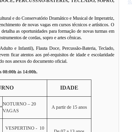
 DOCE, PERCUSSÃO-BATERIA, TECLADO, SOPRO,
ltural e do Conservatório Dramático e Musical de Imperatriz,
enchimento de novas vagas em cursos técnicos e artísticos. O
), detalha as oportunidades para formação de novas turmas em
strumentos de cordas, sopro e artes cênicas.
ulto e Infantil), Flauta Doce, Percussão-Bateria, Teclado,
vem ficar atentos aos pré-requisitos de idade e escolaridade
do nos anexos do documento oficial.
s 08:00h às 14:00h.
URNO
IDADE
NOTURNO – 20
A partir de 15 anos
*
VAGAS
VESPERTINO - 10
De 07 a 13 anos