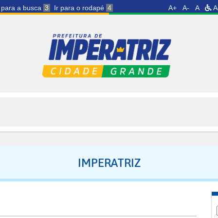
r para a busca
3
Ir para o rodapé
4
A+
A-
A
A
IMPERATRIZ