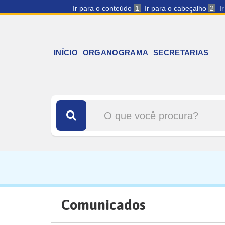
Ir para o conteúdo
1
Ir para o cabeçalho
2
I
INÍCIO
ORGANOGRAMA
SECRETARIAS
Comunicados