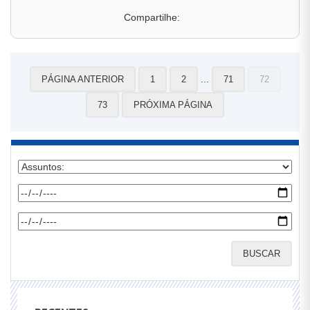
Compartilhe:
...
PÁGINA ANTERIOR
1
2
71
72
73
PRÓXIMA PÁGINA
BUSCAR