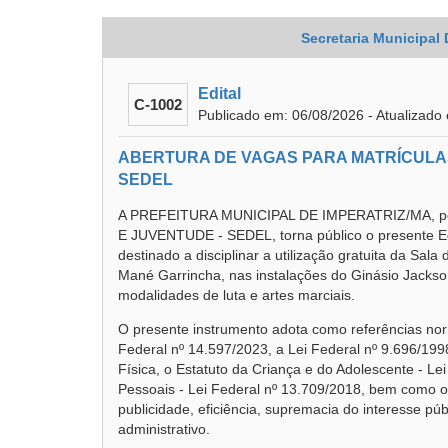
Secretaria Municipal
Edital
C-1002
Publicado em: 06/08/2026 - Atualizado
ABERTURA DE VAGAS PARA MATRÍCULAS
SEDEL
A PREFEITURA MUNICIPAL DE IMPERATRIZ/MA, p
E JUVENTUDE - SEDEL, torna público o presente E
destinado a disciplinar a utilização gratuita da Sal
Mané Garrincha, nas instalações do Ginásio Jackso
modalidades de luta e artes marciais.
O presente instrumento adota como referências norm
Federal nº 14.597/2023, a Lei Federal nº 9.696/199
Física, o Estatuto da Criança e do Adolescente - Le
Pessoais - Lei Federal nº 13.709/2018, bem como os
publicidade, eficiência, supremacia do interesse púb
administrativo.