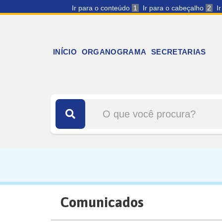
Ir para o conteúdo
1
Ir para o cabeçalho
2
I
INÍCIO
ORGANOGRAMA
SECRETARIAS
Comunicados