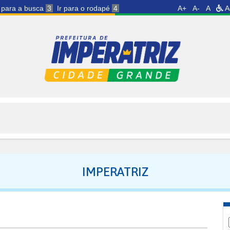
r para a busca
3
Ir para o rodapé
4
A+
A-
A
A
IMPERATRIZ