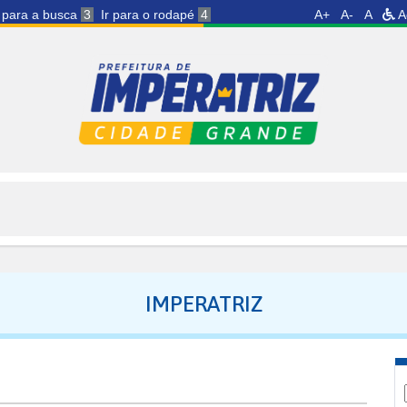
r para a busca
3
Ir para o rodapé
4
A+
A-
A
A
IMPERATRIZ