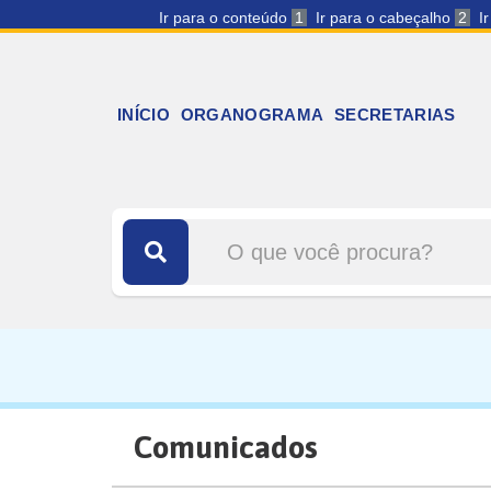
Ir para o conteúdo
1
Ir para o cabeçalho
2
I
INÍCIO
ORGANOGRAMA
SECRETARIAS
Comunicados