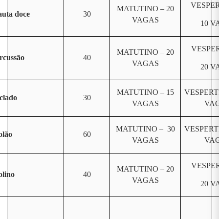
VESPER
MATUTINO – 20
auta doce
30
VAGAS
10 V
VESPER
MATUTINO – 20
rcussão
40
VAGAS
20 V
MATUTINO – 15
VESPERT
clado
30
VAGAS
VA
MATUTINO – 30
VESPERT
olão
60
VAGAS
VA
VESPER
MATUTINO – 20
olino
40
VAGAS
20 V