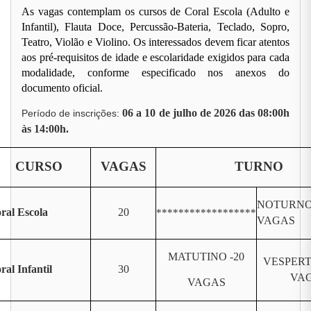
As vagas contemplam os cursos de Coral Escola (Adulto e
Infantil), Flauta Doce, Percussão-Bateria, Teclado, Sopro,
Teatro, Violão e Violino. Os interessados devem ficar atentos
aos pré-requisitos de idade e escolaridade exigidos para cada
modalidade, conforme especificado nos anexos do
documento oficial.
06 a 10 de julho de 2026 das 08:00h
Período de inscrições:
às 14:00h.
CURSO
VAGAS
TURNO
NOTURNO 
ral Escola
20
******************
VAGAS
MATUTINO -20
VESPERT
ral Infantil
30
VA
VAGAS