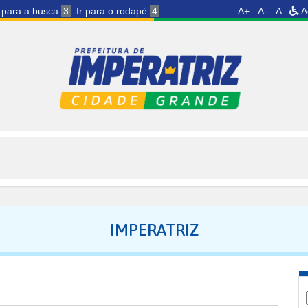
r para a busca
3
Ir para o rodapé
4
A+
A-
A
A
IMPERATRIZ