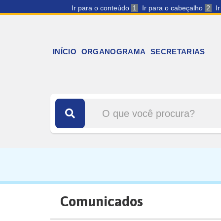
Ir para o conteúdo
1
Ir para o cabeçalho
2
I
INÍCIO
ORGANOGRAMA
SECRETARIAS
Comunicados