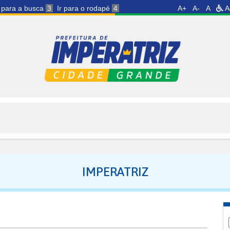
r para a busca
3
Ir para o rodapé
4
A+
A-
A
A
IMPERATRIZ