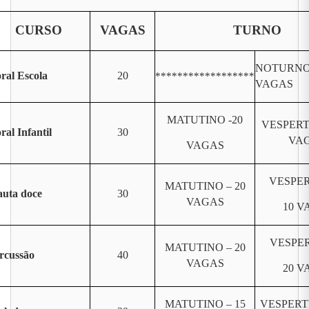
CURSO
VAGAS
TURNO
NOTURNO 
ral Escola
20
******************
VAGAS
MATUTINO -20
VESPERT
ral Infantil
30
VA
VAGAS
VESPER
MATUTINO – 20
auta doce
30
VAGAS
10 V
VESPER
MATUTINO – 20
rcussão
40
VAGAS
20 V
MATUTINO – 15
VESPERT