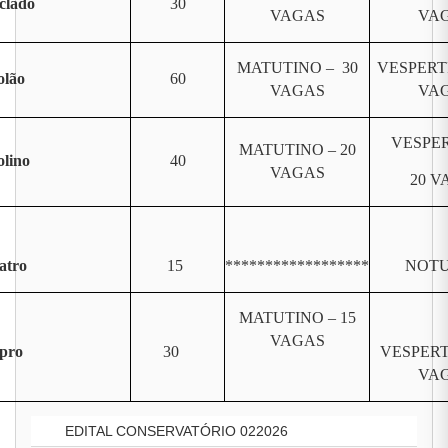
clado
30
VAGAS
VA
MATUTINO – 30
VESPERT
olão
60
VAGAS
VA
VESPER
MATUTINO – 20
olino
40
VAGAS
20 V
atro
15
******************
NOT
MATUTINO – 15
VAGAS
pro
30
VESPERT
VA
EDITAL CONSERVATÓRIO 022026