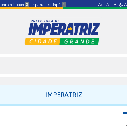
r para a busca
3
Ir para o rodapé
4
A+
A-
A
A
IMPERATRIZ