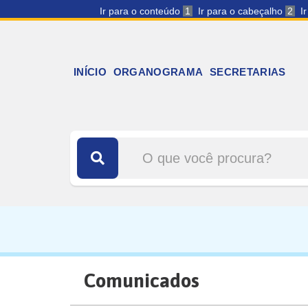
Ir para o conteúdo
1
Ir para o cabeçalho
2
I
INÍCIO
ORGANOGRAMA
SECRETARIAS
Comunicados