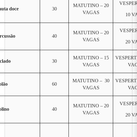
VESPER
MATUTINO – 20
auta doce
30
VAGAS
10 V
VESPER
MATUTINO – 20
rcussão
40
VAGAS
20 V
MATUTINO – 15
VESPERT
clado
30
VAGAS
VA
MATUTINO – 30
VESPERT
olão
60
VAGAS
VA
VESPER
MATUTINO – 20
olino
40
VAGAS
20 V