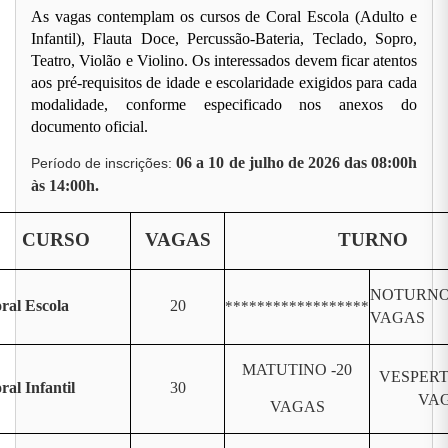
As vagas contemplam os cursos de Coral Escola (Adulto e
Infantil), Flauta Doce, Percussão-Bateria, Teclado, Sopro,
Teatro, Violão e Violino. Os interessados devem ficar atentos
aos pré-requisitos de idade e escolaridade exigidos para cada
modalidade, conforme especificado nos anexos do
documento oficial.
06 a 10 de julho de 2026 das 08:00h
Período de inscrições:
às 14:00h.
CURSO
VAGAS
TURNO
NOTURNO 
ral Escola
20
******************
VAGAS
MATUTINO -20
VESPERT
ral Infantil
30
VA
VAGAS