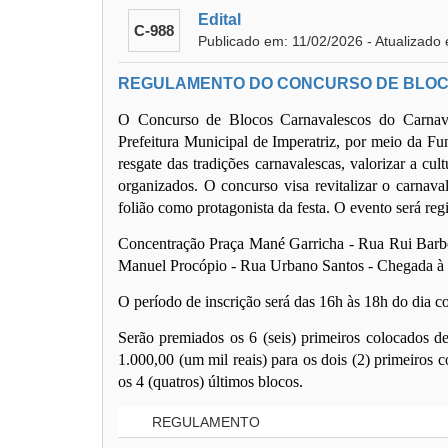
Edital
C-988
Publicado em: 11/02/2026 - Atualizado
REGULAMENTO DO CONCURSO DE BLOC
O Concurso de Blocos Carnavalescos do Carnava
Prefeitura Municipal de Imperatriz, por meio da Fu
resgate das tradições carnavalescas, valorizar a cul
organizados. O concurso visa revitalizar o carnava
folião como protagonista da festa. O evento será reg
Concentração Praça Mané Garricha - Rua Rui Barb
Manuel Procópio - Rua Urbano Santos - Chegada à 
O período de inscrição será das 16h às 18h do dia c
Serão premiados os 6 (seis) primeiros colocados d
1.000,00 (um mil reais) para os dois (2) primeiros 
os 4 (quatros) últimos blocos.
REGULAMENTO