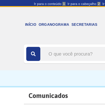
Ir para o conteúdo
1
Ir para o cabeçalho
2
I
INÍCIO
ORGANOGRAMA
SECRETARIAS
Comunicados