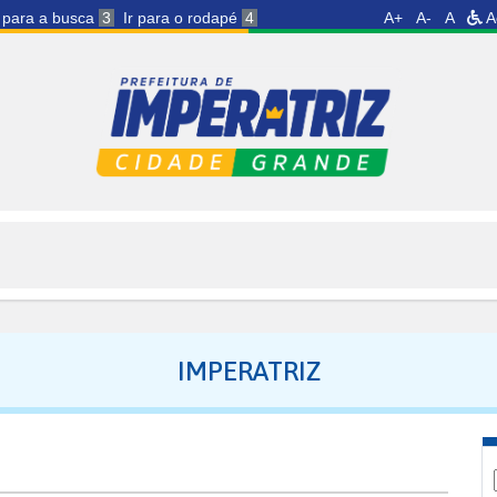
r para a busca
3
Ir para o rodapé
4
A+
A-
A
A
IMPERATRIZ