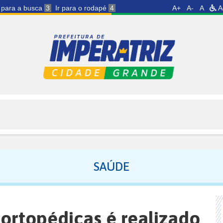
r para a busca
3
Ir para o rodapé
4
A+
A-
A
A
SAÚDE
 ortopédicas é realizado