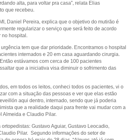
ndo alta, para voltar pra casa”, relata Elias
to que recebeu.
, Daniel Pereira, explica que o objetivo do mutirão é
mente regularizar o serviço que será feito de acordo
no hospital.
 urgência tem que dar prioridade. Encontramos o hospital
pacientes internados e 20 em casa aguardando cirurgia.
. Então estávamos com cerca de 100 pacientes
saltar que a iniciativa visa diminuir o sofrimento das
os, em todos os leitos, conheci todos os pacientes, vi o
izar com a situação das pessoas e ver que elas estão
eveillón aqui dentro, internado, sendo que já poderia
timista que a realidade daqui para frente vai mudar com a
l Almeida e Claudio Pilar.
s ortopedistas: Gustavo Aguiar, Gustavo Leocadio,
Claudio Pilar. Segundo informações do setor de
ila de espera há mais de 28 dias. “Alguns até já com