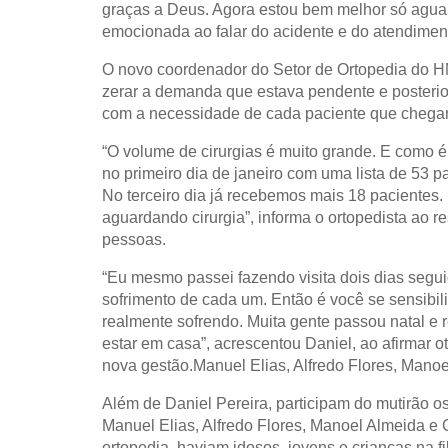
graças a Deus. Agora estou bem melhor só aguarda
emocionada ao falar do acidente e do atendimen
O novo coordenador do Setor de Ortopedia do HMI
zerar a demanda que estava pendente e posterior
com a necessidade de cada paciente que chegar 
“O volume de cirurgias é muito grande. E como é
no primeiro dia de janeiro com uma lista de 53 
No terceiro dia já recebemos mais 18 pacientes
aguardando cirurgia”, informa o ortopedista ao res
pessoas.
“Eu mesmo passei fazendo visita dois dias seguid
sofrimento de cada um. Então é você se sensibil
realmente sofrendo. Muita gente passou natal e r
estar em casa”, acrescentou Daniel, ao afirmar o
nova gestão.Manuel Elias, Alfredo Flores, Manoe
Além de Daniel Pereira, participam do mutirão o
Manuel Elias, Alfredo Flores, Manoel Almeida e 
ortopedia, haviam idosos, jovens e crianças na f