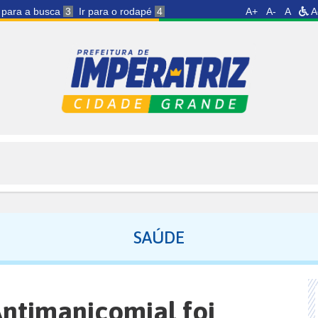
r para a busca
3
Ir para o rodapé
4
A+
A-
A
A
SAÚDE
ntimanicomial foi