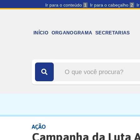
Ir para o conteúdo
1
Ir para o cabeçalho
2
I
INÍCIO
ORGANOGRAMA
SECRETARIAS
AÇÃO
Campanha da Luta A