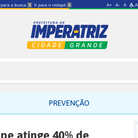
r para a busca
3
Ir para o rodapé
4
A+
A-
A
A
PREVENÇÃO
ipe atinge 40% de