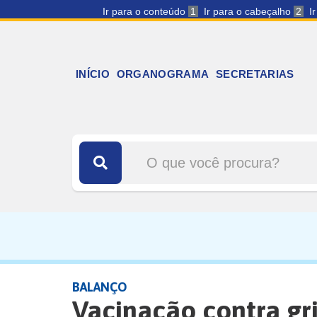
Ir para o conteúdo
1
Ir para o cabeçalho
2
I
INÍCIO
ORGANOGRAMA
SECRETARIAS
BALANÇO
Vacinação contra gr