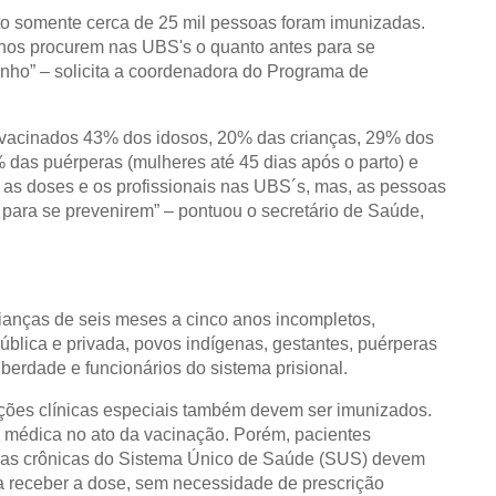
to somente cerca de 25 mil pessoas foram imunizadas.
e nos procurem nas UBS's o quanto antes para se
unho” – solicita a coordenadora do Programa de
 vacinados 43% dos idosos, 20% das crianças, 29% dos
 das puérperas (mulheres até 45 dias após o parto) e
 as doses e os profissionais nas UBS´s, mas, as pessoas
s para se prevenirem” – pontuou o secretário de Saúde,
crianças de seis meses a cinco anos incompletos,
ública e privada, povos indígenas, gestantes, puérperas
iberdade e funcionários do sistema prisional.
ções clínicas especiais também devem ser imunizados.
o médica no ato da vacinação. Porém, pacientes
ças crônicas do Sistema Único de Saúde (SUS) devem
ra receber a dose, sem necessidade de prescrição