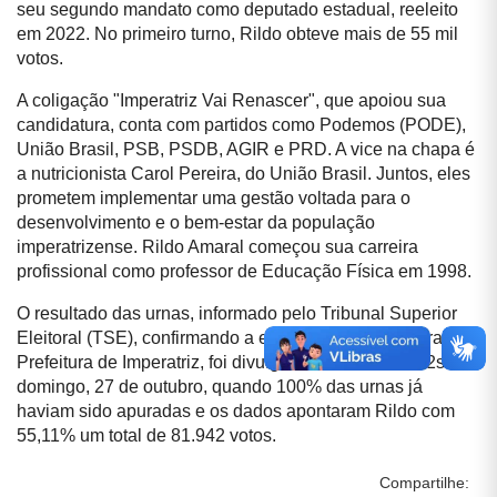
seu segundo mandato como deputado estadual, reeleito
em 2022. No primeiro turno, Rildo obteve mais de 55 mil
votos.
A coligação "Imperatriz Vai Renascer", que apoiou sua
candidatura, conta com partidos como Podemos (PODE),
União Brasil, PSB, PSDB, AGIR e PRD. A vice na chapa é
a nutricionista Carol Pereira, do União Brasil. Juntos, eles
prometem implementar uma gestão voltada para o
desenvolvimento e o bem-estar da população
imperatrizense. Rildo Amaral começou sua carreira
profissional como professor de Educação Física em 1998.
O resultado das urnas, informado pelo Tribunal Superior
Eleitoral (TSE), confirmando a eleição de Rildo Amaral à
Prefeitura de Imperatriz, foi divulgado às 17h38min52s de
domingo, 27 de outubro, quando 100% das urnas já
haviam sido apuradas e os dados apontaram Rildo com
55,11% um total de 81.942 votos.
Compartilhe: