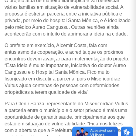
O projeto atua de maneira filantrópica e vai beneficiar
várias famílias em situação de vulnerabilidade social. A
proposta é estreitar parceria entre a iniciativa pública e
privada, por meio do hospital Santa Mônica, e é idealizado
pelo médico Áureo Cangussu. Outras reuniões ainda
acontecerão com o intuito de aprimorar a ideia na cidade.
O prefeito em exercício, Alcemir Costa, fala com
entusiasmo da cooperação, e acredita que os próximos
encontros devem avançar para implementação do projeto.
“Esta ideia é muito importante, iniciativa do doutor Áureo
Cangussu e o Hospital Santa Mônica. Fico muito
lisonjeado em discutir a parceria, pois o Misericordiae
Vultus ajuda centenas de pessoas com deformidades
ortopédicas a terem qualidade de vida”.
Para Clenir Sanza, representante do Misericordiae Vultus,
a parceria entre o município e o setor privado é mais uma
oportunidade de garantir saúde, principalmente aos que
estão em situação de vulnerabilidade. “Ficamos felizes
com a abertura que a Prefeitura tem nos dado. O nosso