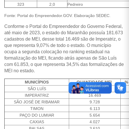
323
2,0
Pedreiro
Fonte: Portal do Empreendedor.GOV. Elaboração SEDEC.
Conforme o Portal do Empreendedor do Governo Federal,
até maio de 2023, o estado do Maranhão possuía 181.673
cadastros de MEI, desse total 16.469 são de Imperatriz, o
que representa 9,07% de todo o estado. O município
ocupa a segunda colocação no ranking estadual na
formalização do MEI, ficando atrás apenas de São Luís
com 61.853, o que representa 34,5% das formalizações de
MEI no estado.
MUNICÍPIOS
QUANTIDADE MEI
%
SÃO LUÍS
61.853
IMPERATRIZ
16.469
SÃO JOSÉ DE RIBAMAR
9.728
TIMON
6.113
PAÇO DO LUMIAR
5.654
CAXIAS
4.027
BALSAS
3.610