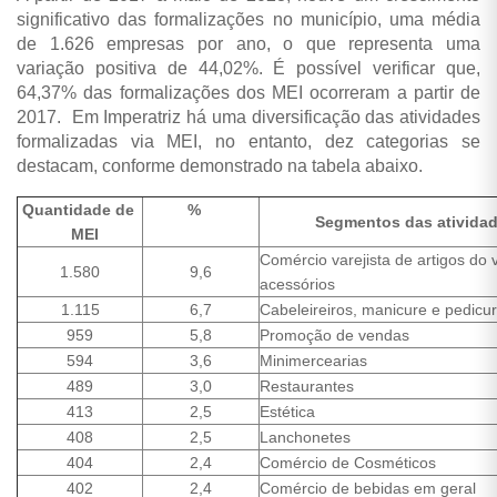
significativo das formalizações no município, uma média
de 1.626 empresas por ano, o que representa uma
variação positiva de 44,02%. É possível verificar que,
64,37% das formalizações dos MEI ocorreram a partir de
2017. Em Imperatriz há uma diversificação das atividades
formalizadas via MEI, no entanto, dez categorias se
destacam, conforme demonstrado na tabela abaixo.
Quantidade de
%
Segmentos das ativida
MEI
Comércio varejista de artigos do 
1.580
9,6
acessórios
1.115
6,7
Cabeleireiros, manicure e pedicu
959
5,8
Promoção de vendas
594
3,6
Minimercearias
489
3,0
Restaurantes
413
2,5
Estética
408
2,5
Lanchonetes
404
2,4
Comércio de Cosméticos
402
2,4
Comércio de bebidas em geral