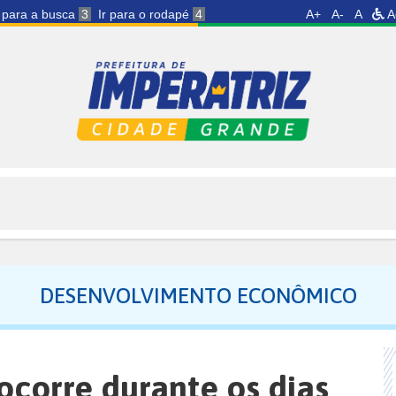
r para a busca
3
Ir para o rodapé
4
A+
A-
A
A
DESENVOLVIMENTO ECONÔMICO
ocorre durante os dias