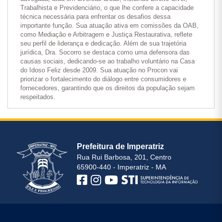
Trabalhista e Previdenciário, o que lhe confere a capacidade
técnica necessária para enfrentar os desafios dessa
importante função. Sua atuação ativa em comissões da OAB,
como Mediação e Arbitragem e Justiça Restaurativa, reflete
seu perfil de liderança e dedicação. Além de sua trajetória
jurídica, Dra. Socorro se destaca como uma defensora das
causas sociais, dedicando-se ao trabalho voluntário na Casa
do Idoso Feliz desde 2009. Sua atuação no Procon vai
priorizar o fortalecimento do diálogo entre consumidores e
fornecedores, garantindo que os direitos da população sejam
respeitados.
Prefeitura de Imperatriz
Rua Rui Barbosa, 201, Centro
65900-440 - Imperatriz - MA