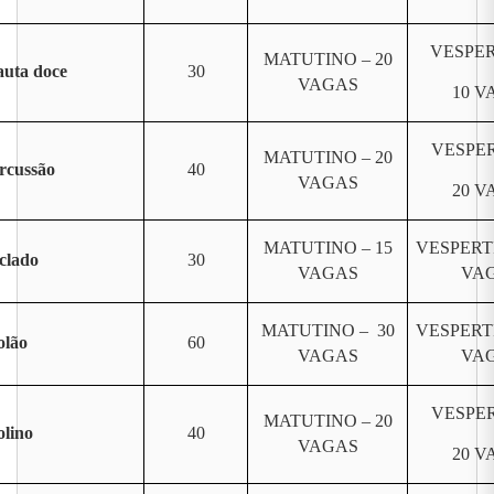
VESPER
MATUTINO – 20
auta doce
30
VAGAS
10 V
VESPER
MATUTINO – 20
rcussão
40
VAGAS
20 V
MATUTINO – 15
VESPERT
clado
30
VAGAS
VA
MATUTINO – 30
VESPERT
olão
60
VAGAS
VA
VESPER
MATUTINO – 20
olino
40
VAGAS
20 V