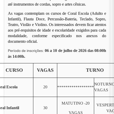
até instrumentos de cordas, sopro e artes cênicas.
As vagas contemplam os cursos de Coral Escola (Adulto e
Infantil), Flauta Doce, Percussão-Bateria, Teclado, Sopro,
Teatro, Violão e Violino. Os interessados devem ficar atentos
aos pré-requisitos de idade e escolaridade exigidos para cada
modalidade, conforme especificado nos anexos do
documento oficial.
06 a 10 de julho de 2026 das 08:00h
Período de inscrições:
às 14:00h.
CURSO
VAGAS
TURNO
NOTURNO 
ral Escola
20
******************
VAGAS
MATUTINO -20
VESPERT
ral Infantil
30
VA
VAGAS