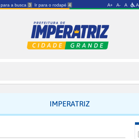
r para a busca
3
Ir para o rodapé
4
A+
A-
A
A
IMPERATRIZ