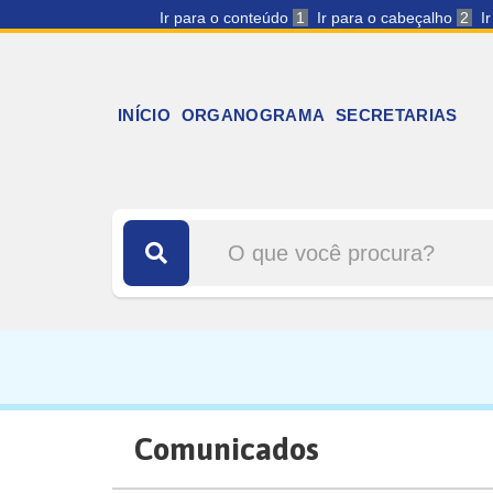
Ir para o conteúdo
1
Ir para o cabeçalho
2
I
INÍCIO
ORGANOGRAMA
SECRETARIAS
Comunicados