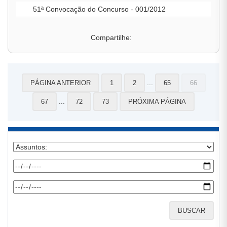
51ª Convocação do Concurso - 001/2012
Compartilhe:
...
PÁGINA ANTERIOR
1
2
65
66
...
67
72
73
PRÓXIMA PÁGINA
BUSCAR