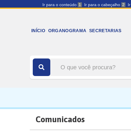
Ir para o conteúdo
1
Ir para o cabeçalho
2
I
INÍCIO
ORGANOGRAMA
SECRETARIAS
Comunicados