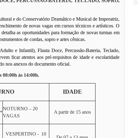
 DOCE, PERCUSSÃO-BATERIA, TECLADO, SOPRO,
ltural e do Conservatório Dramático e Musical de Imperatriz,
enchimento de novas vagas em cursos técnicos e artísticos. O
), detalha as oportunidades para formação de novas turmas em
strumentos de cordas, sopro e artes cênicas.
ulto e Infantil), Flauta Doce, Percussão-Bateria, Teclado,
vem ficar atentos aos pré-requisitos de idade e escolaridade
do nos anexos do documento oficial.
s 08:00h às 14:00h.
URNO
IDADE
NOTURNO – 20
A partir de 15 anos
*
VAGAS
VESPERTINO - 10
De 07 a 13 anos