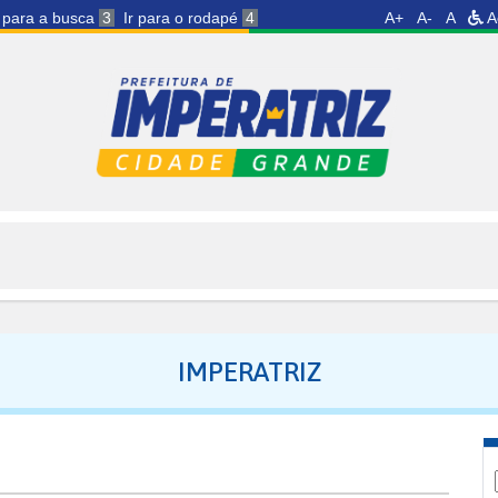
r para a busca
3
Ir para o rodapé
4
A+
A-
A
A
IMPERATRIZ