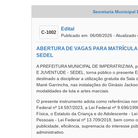
Secretaria Municipal
Edital
C-1002
Publicado em: 06/08/2026 - Atualizado
ABERTURA DE VAGAS PARA MATRÍCULAS
SEDEL
A PREFEITURA MUNICIPAL DE IMPERATRIZ/MA, p
E JUVENTUDE - SEDEL, torna público o presente E
destinado a disciplinar a utilização gratuita da Sal
Mané Garrincha, nas instalações do Ginásio Jackso
modalidades de luta e artes marciais.
O presente instrumento adota como referências norm
Federal nº 14.597/2023, a Lei Federal nº 9.696/199
Física, o Estatuto da Criança e do Adolescente - Le
Pessoais - Lei Federal nº 13.709/2018, bem como os
publicidade, eficiência, supremacia do interesse púb
administrativo.