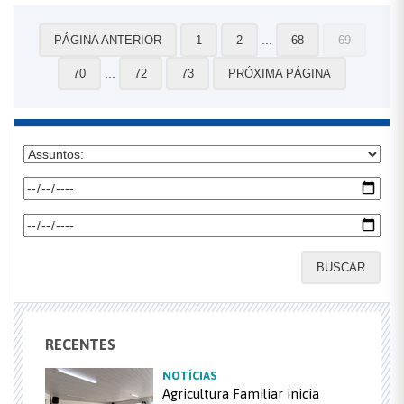
...
PÁGINA ANTERIOR
1
2
68
69
...
70
72
73
PRÓXIMA PÁGINA
BUSCAR
RECENTES
NOTÍCIAS
Agricultura Familiar inicia