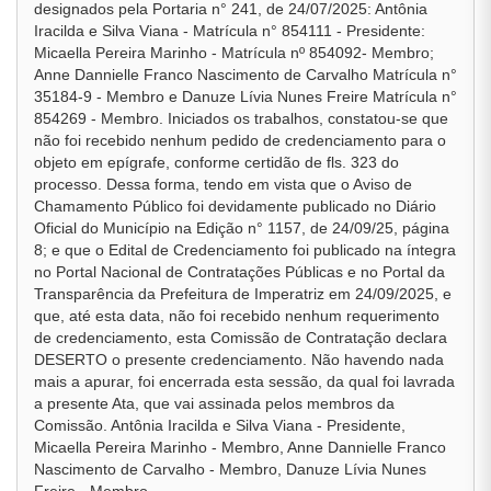
designados pela Portaria n° 241, de 24/07/2025: Antônia
Iracilda e Silva Viana - Matrícula n° 854111 - Presidente:
Micaella Pereira Marinho - Matrícula nº 854092- Membro;
Anne Dannielle Franco Nascimento de Carvalho Matrícula n°
35184-9 - Membro e Danuze Lívia Nunes Freire Matrícula n°
854269 - Membro. Iniciados os trabalhos, constatou-se que
não foi recebido nenhum pedido de credenciamento para o
objeto em epígrafe, conforme certidão de fls. 323 do
processo. Dessa forma, tendo em vista que o Aviso de
Chamamento Público foi devidamente publicado no Diário
Oficial do Município na Edição n° 1157, de 24/09/25, página
8; e que o Edital de Credenciamento foi publicado na íntegra
no Portal Nacional de Contratações Públicas e no Portal da
Transparência da Prefeitura de Imperatriz em 24/09/2025, e
que, até esta data, não foi recebido nenhum requerimento
de credenciamento, esta Comissão de Contratação declara
DESERTO o presente credenciamento. Não havendo nada
mais a apurar, foi encerrada esta sessão, da qual foi lavrada
a presente Ata, que vai assinada pelos membros da
Comissão. Antônia Iracilda e Silva Viana - Presidente,
Micaella Pereira Marinho - Membro, Anne Dannielle Franco
Nascimento de Carvalho - Membro, Danuze Lívia Nunes