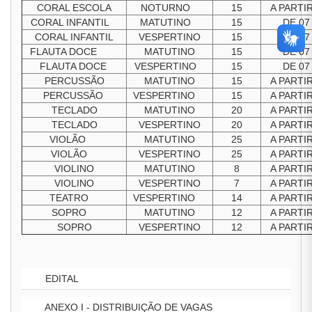
CORAL ESCOLA
NOTURNO
15
A PARTI
CORAL INFANTIL
MATUTINO
15
DE 07
CORAL INFANTIL
VESPERTINO
15
DE 07
FLAUTA DOCE
MATUTINO
15
DE 07
FLAUTA DOCE
VESPERTINO
15
DE 07
PERCUSSÃO
MATUTINO
15
A PARTI
PERCUSSÃO
VESPERTINO
15
A PARTI
TECLADO
MATUTINO
20
A PARTI
TECLADO
VESPERTINO
20
A PARTI
VIOLÃO
MATUTINO
25
A PARTI
VIOLÃO
VESPERTINO
25
A PARTI
VIOLINO
MATUTINO
8
A PARTI
VIOLINO
VESPERTINO
7
A PARTI
TEATRO
VESPERTINO
14
A PARTI
SOPRO
MATUTINO
12
A PARTI
SOPRO
VESPERTINO
12
A PARTI
EDITAL
ANEXO I - DISTRIBUIÇÃO DE VAGAS