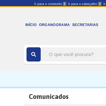
Ir para o conteúdo
1
Ir para o cabeçalho
2
I
INÍCIO
ORGANOGRAMA
SECRETARIAS
Comunicados