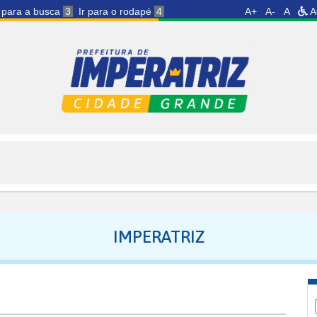
r para a busca
3
Ir para o rodapé
4
A+
A-
A
A
IMPERATRIZ