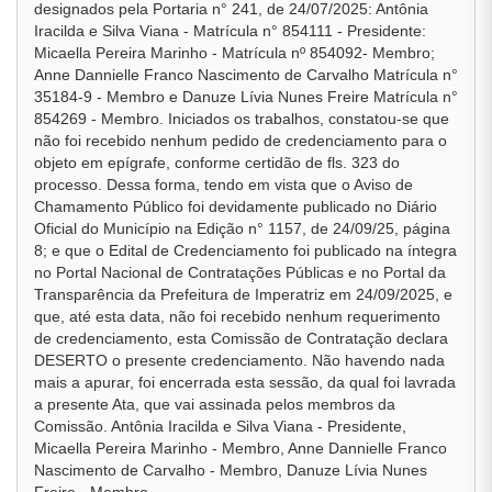
designados pela Portaria n° 241, de 24/07/2025: Antônia
Iracilda e Silva Viana - Matrícula n° 854111 - Presidente:
Micaella Pereira Marinho - Matrícula nº 854092- Membro;
Anne Dannielle Franco Nascimento de Carvalho Matrícula n°
35184-9 - Membro e Danuze Lívia Nunes Freire Matrícula n°
854269 - Membro. Iniciados os trabalhos, constatou-se que
não foi recebido nenhum pedido de credenciamento para o
objeto em epígrafe, conforme certidão de fls. 323 do
processo. Dessa forma, tendo em vista que o Aviso de
Chamamento Público foi devidamente publicado no Diário
Oficial do Município na Edição n° 1157, de 24/09/25, página
8; e que o Edital de Credenciamento foi publicado na íntegra
no Portal Nacional de Contratações Públicas e no Portal da
Transparência da Prefeitura de Imperatriz em 24/09/2025, e
que, até esta data, não foi recebido nenhum requerimento
de credenciamento, esta Comissão de Contratação declara
DESERTO o presente credenciamento. Não havendo nada
mais a apurar, foi encerrada esta sessão, da qual foi lavrada
a presente Ata, que vai assinada pelos membros da
Comissão. Antônia Iracilda e Silva Viana - Presidente,
Micaella Pereira Marinho - Membro, Anne Dannielle Franco
Nascimento de Carvalho - Membro, Danuze Lívia Nunes