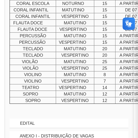
CORAL ESCOLA
NOTURNO
15
A PARTI
CORAL INFANTIL
MATUTINO
15
DE 07
CORAL INFANTIL
VESPERTINO
15
DE 07
FLAUTA DOCE
MATUTINO
15
DE 07
FLAUTA DOCE
VESPERTINO
15
DE 07
PERCUSSÃO
MATUTINO
15
A PARTI
PERCUSSÃO
VESPERTINO
15
A PARTI
TECLADO
MATUTINO
20
A PARTI
TECLADO
VESPERTINO
20
A PARTI
VIOLÃO
MATUTINO
25
A PARTI
VIOLÃO
VESPERTINO
25
A PARTI
VIOLINO
MATUTINO
8
A PARTI
VIOLINO
VESPERTINO
7
A PARTI
TEATRO
VESPERTINO
14
A PARTI
SOPRO
MATUTINO
12
A PARTI
SOPRO
VESPERTINO
12
A PARTI
EDITAL
ANEXO I - DISTRIBUIÇÃO DE VAGAS