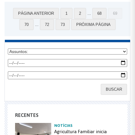
...
PÁGINA ANTERIOR
1
2
68
69
...
70
72
73
PRÓXIMA PÁGINA
BUSCAR
RECENTES
NOTÍCIAS
Agricultura Familiar inicia