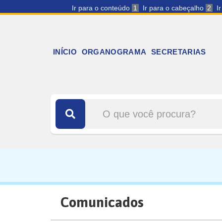
Ir para o conteúdo
1
Ir para o cabeçalho
2
I
INÍCIO
ORGANOGRAMA
SECRETARIAS
Comunicados