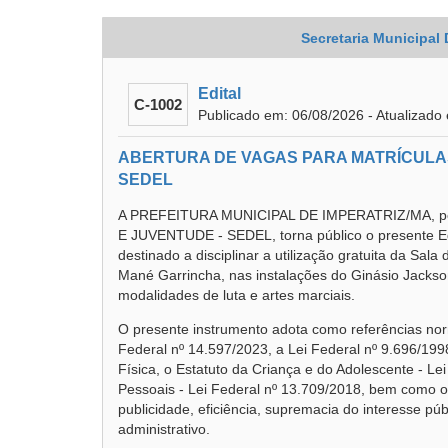
Secretaria Municipal
Edital
C-1002
Publicado em: 06/08/2026 - Atualizado
ABERTURA DE VAGAS PARA MATRÍCULAS
SEDEL
A PREFEITURA MUNICIPAL DE IMPERATRIZ/MA, p
E JUVENTUDE - SEDEL, torna público o presente E
destinado a disciplinar a utilização gratuita da Sal
Mané Garrincha, nas instalações do Ginásio Jackso
modalidades de luta e artes marciais.
O presente instrumento adota como referências norm
Federal nº 14.597/2023, a Lei Federal nº 9.696/199
Física, o Estatuto da Criança e do Adolescente - Le
Pessoais - Lei Federal nº 13.709/2018, bem como os
publicidade, eficiência, supremacia do interesse púb
administrativo.