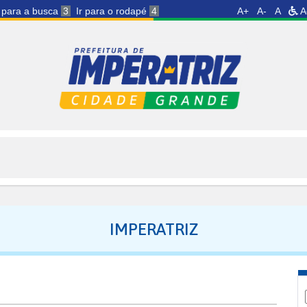
r para a busca
3
Ir para o rodapé
4
A+
A-
A
A
IMPERATRIZ