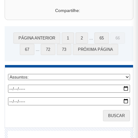
Compartilhe:
...
PÁGINA ANTERIOR
1
2
65
66
...
67
72
73
PRÓXIMA PÁGINA
BUSCAR