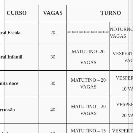
CURSO
VAGAS
TURNO
NOTURNO 
ral Escola
20
******************
VAGAS
MATUTINO -20
VESPERT
ral Infantil
30
VA
VAGAS
VESPER
MATUTINO – 20
auta doce
30
VAGAS
10 V
VESPER
MATUTINO – 20
rcussão
40
VAGAS
20 V
MATUTINO – 15
VESPERT