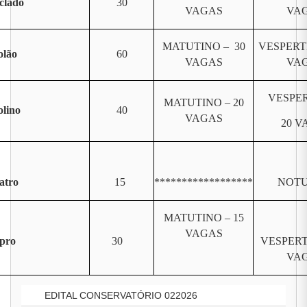
clado
30
VAGAS
VA
MATUTINO – 30
VESPERT
olão
60
VAGAS
VA
VESPER
MATUTINO – 20
olino
40
VAGAS
20 V
atro
15
******************
NOT
MATUTINO – 15
VAGAS
pro
30
VESPERT
VA
EDITAL CONSERVATÓRIO 022026