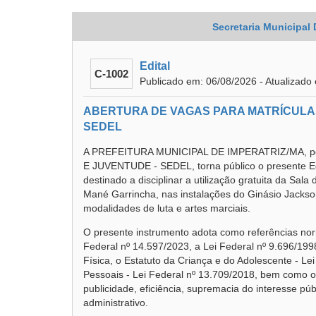
Secretaria Municipal
Edital
C-1002
Publicado em: 06/08/2026 - Atualizado
ABERTURA DE VAGAS PARA MATRÍCULAS
SEDEL
A PREFEITURA MUNICIPAL DE IMPERATRIZ/MA, p
E JUVENTUDE - SEDEL, torna público o presente E
destinado a disciplinar a utilização gratuita da Sal
Mané Garrincha, nas instalações do Ginásio Jackso
modalidades de luta e artes marciais.
O presente instrumento adota como referências norm
Federal nº 14.597/2023, a Lei Federal nº 9.696/199
Física, o Estatuto da Criança e do Adolescente - Le
Pessoais - Lei Federal nº 13.709/2018, bem como os
publicidade, eficiência, supremacia do interesse púb
administrativo.