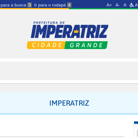
r para a busca
3
Ir para o rodapé
4
A+
A-
A
A
IMPERATRIZ