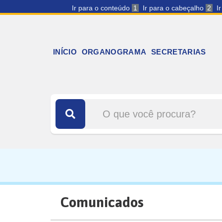
Ir para o conteúdo
1
Ir para o cabeçalho
2
I
INÍCIO
ORGANOGRAMA
SECRETARIAS
Comunicados