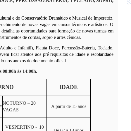
 DOCE, PERCUSSÃO-BATERIA, TECLADO, SOPRO,
ltural e do Conservatório Dramático e Musical de Imperatriz,
enchimento de novas vagas em cursos técnicos e artísticos. O
), detalha as oportunidades para formação de novas turmas em
strumentos de cordas, sopro e artes cênicas.
ulto e Infantil), Flauta Doce, Percussão-Bateria, Teclado,
vem ficar atentos aos pré-requisitos de idade e escolaridade
do nos anexos do documento oficial.
s 08:00h às 14:00h.
URNO
IDADE
NOTURNO – 20
A partir de 15 anos
*
VAGAS
VESPERTINO - 10
De 07 a 13 anos