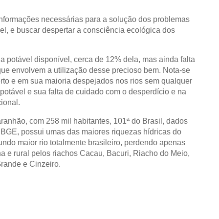
 informações necessárias para a solução dos problemas
l, e buscar despertar a consciência ecológica dos
 potável disponível, cerca de 12% dela, mas ainda falta
que envolvem a utilização desse precioso bem. Nota-se
erto e em sua maioria despejados nos rios sem qualquer
otável e sua falta de cuidado com o desperdício e na
ional.
ranhão, com 258 mil habitantes, 101ª do Brasil, dados
a, IBGE, possui umas das maiores riquezas hídricas do
undo maior rio totalmente brasileiro, perdendo apenas
a e rural pelos riachos Cacau, Bacuri, Riacho do Meio,
rande e Cinzeiro.