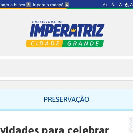
r para a busca
3
Ir para o rodapé
4
A+
A-
A
A
PRESERVAÇÃO
tividades para celebrar