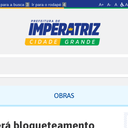
r para a busca
3
Ir para o rodapé
4
A+
A-
A
A
OBRAS
erá bloqueteamento