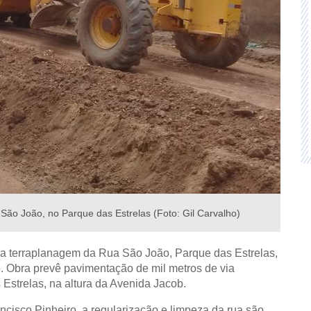
ão João, no Parque das Estrelas (Foto: Gil Carvalho)
a, a terraplanagem da Rua São João, Parque das Estrelas,
 Obra prevê pavimentação de mil metros de via
 Estrelas, na altura da Avenida Jacob.
ancisco Pinheiro, a regularização e limpeza da rua são