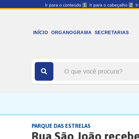
Ir para o conteúdo
1
Ir para o cabeçalho
2
I
INÍCIO
ORGANOGRAMA
SECRETARIAS
PARQUE DAS ESTRELAS
Rua São João receb