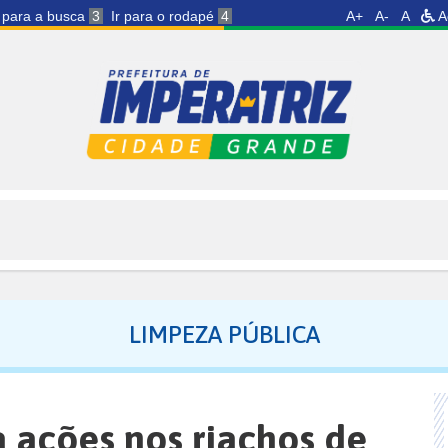
r para a busca
3
Ir para o rodapé
4
A+
A-
A
A
LIMPEZA PÚBLICA
ca ações nos riachos de