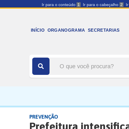
Ir para o conteúdo
1
Ir para o cabeçalho
2
I
INÍCIO
ORGANOGRAMA
SECRETARIAS
PREVENÇÃO
Prefeitura intensifi