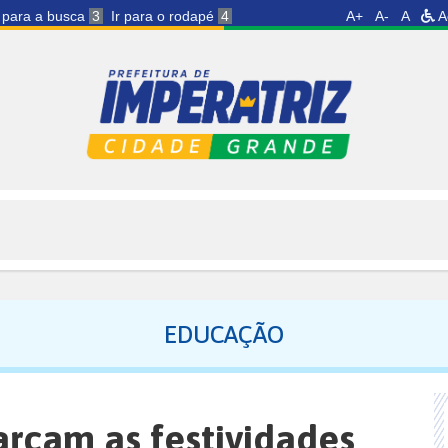
r para a busca
3
Ir para o rodapé
4
A+
A-
A
A
EDUCAÇÃO
rcam as festividades