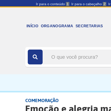
Ir para o conteúdo
1
Ir para o cabeçalho
2
I
INÍCIO
ORGANOGRAMA
SECRETARIAS
COMEMORAÇÃO
Emoção e alegria ma