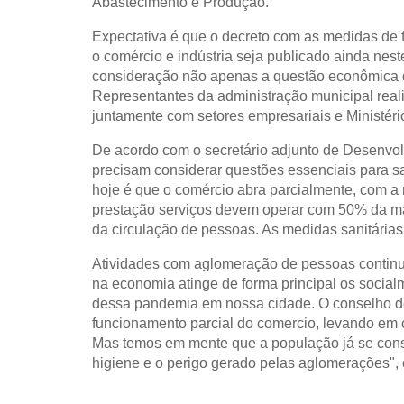
Abastecimento e Produção.
Expectativa é que o decreto com as medidas de f
o comércio e indústria seja publicado ainda nest
consideração não apenas a questão econômica 
Representantes da administração municipal real
juntamente com setores empresariais e Ministéri
De acordo com o secretário adjunto de Desenvo
precisam considerar questões essenciais para s
hoje é que o comércio abra parcialmente, com a 
prestação serviços devem operar com 50% da mã
da circulação de pessoas. As medidas sanitária
Atividades com aglomeração de pessoas continu
na economia atinge de forma principal os social
dessa pandemia em nossa cidade. O conselho del
funcionamento parcial do comercio, levando em
Mas temos em mente que a população já se cons
higiene e o perigo gerado pelas aglomerações",