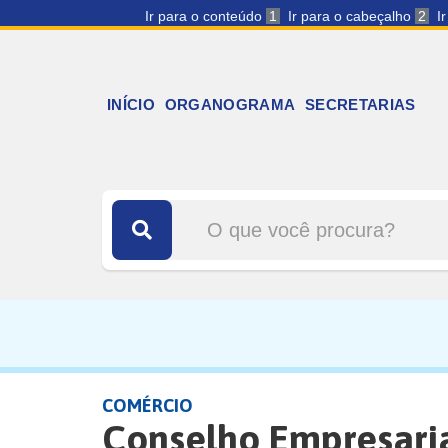
Ir para o conteúdo
1
Ir para o cabeçalho
2
I
INÍCIO
ORGANOGRAMA
SECRETARIAS
COMÉRCIO
Conselho Empresaria