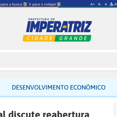
r para a busca
3
Ir para o rodapé
4
A+
A-
A
A
DESENVOLVIMENTO ECONÔMICO
l discute reabertura