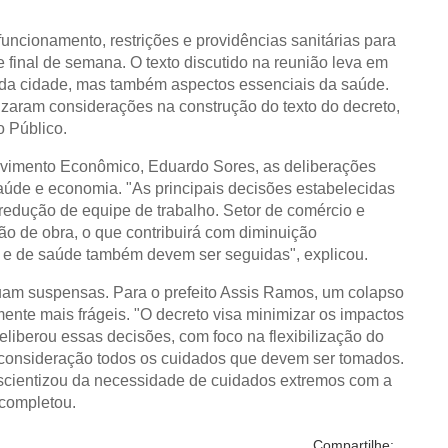
uncionamento, restrições e providências sanitárias para
e final de semana. O texto discutido na reunião leva em
da cidade, mas também aspectos essenciais da saúde.
izaram considerações na construção do texto do decreto,
o Público.
lvimento Econômico, Eduardo Sores, as deliberações
aúde e economia. "As principais decisões estabelecidas
redução de equipe de trabalho. Setor de comércio e
o de obra, o que contribuirá com diminuição
s e de saúde também devem ser seguidas", explicou.
am suspensas. Para o prefeito Assis Ramos, um colapso
mente mais frágeis. "O decreto visa minimizar os impactos
iberou essas decisões, com foco na flexibilização do
 consideração todos os cuidados que devem ser tomados.
cientizou da necessidade de cuidados extremos com a
 completou.
Compartilhe: