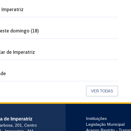
 Imperatriz
neste domingo (18)
lar de Imperatriz
ade
VER TODAS
ra de Imperatriz
Instituições
Legislação Municipal
arbosa, 201, Centro
Acesso Restrito - Trans
 - Imperatriz - MA