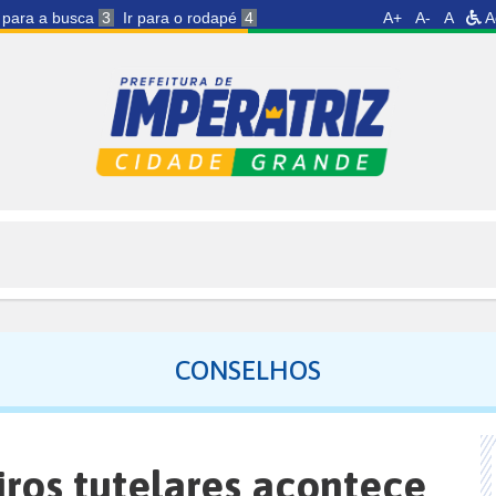
r para a busca
3
Ir para o rodapé
4
A+
A-
A
A
CONSELHOS
iros tutelares acontece