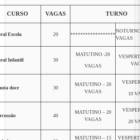
CURSO
VAGAS
TURNO
NOTURNO 
ral Escola
20
******************
VAGAS
MATUTINO -20
VESPERT
ral Infantil
30
VA
VAGAS
VESPER
MATUTINO – 20
auta doce
30
VAGAS
10 V
VESPER
MATUTINO – 20
rcussão
40
VAGAS
20 V
MATUTINO – 15
VESPERT