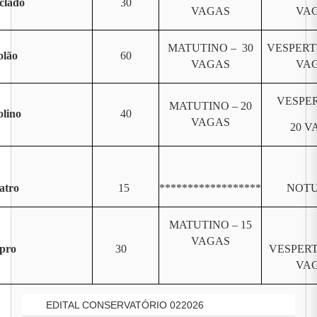
clado
30
VAGAS
VA
MATUTINO – 30
VESPERT
olão
60
VAGAS
VA
VESPER
MATUTINO – 20
olino
40
VAGAS
20 V
atro
15
******************
NOT
MATUTINO – 15
VAGAS
pro
30
VESPERT
VA
EDITAL CONSERVATÓRIO 022026