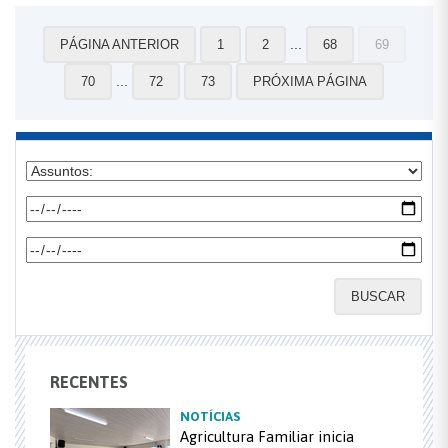
...
PÁGINA ANTERIOR
1
2
68
69
...
70
72
73
PRÓXIMA PÁGINA
BUSCAR
RECENTES
NOTÍCIAS
Agricultura Familiar inicia